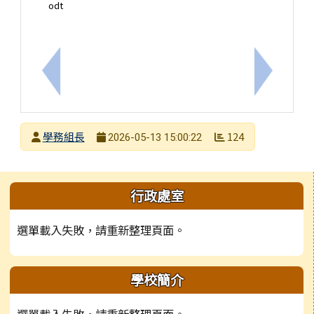
odt
上一筆：國立彰化師範大學推廣教育「精緻Moocs
下一筆：
發布者
學務組長
124
2026-05-13 15:00:22
發布日期
瀏覽次數
左邊區域內容
行政處室
選單載入失敗，請重新整理頁面。
學校簡介