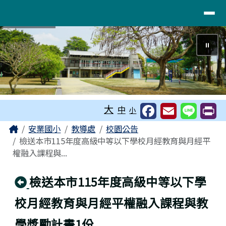
~活力柚香！臺南市麻豆區安業國民小
導覽列
跳至主內容區
⏸
工具列
大
中
小
頁尾區域
主內容區域
Home
安業國小
教導處
校園公告
檢送本市115年度高級中等以下學校月經教育與月經平
權融入課程與...
回上頁
檢送本市115年度高級中等以下學
校月經教育與月經平權融入課程與教
學獎勵計畫1份