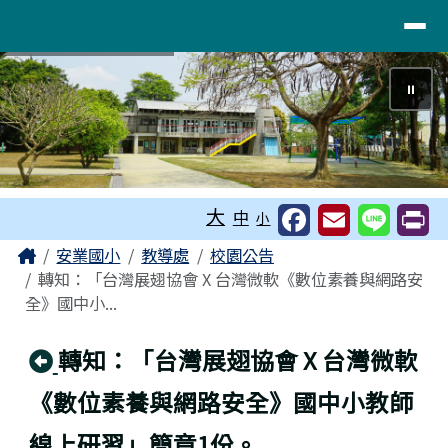
~活力柚香！臺南市麻豆區安業國民小
導覽列
跳至主內容區
⏸
工具列
大
中
小
頁尾區域
主內容區域
Home
安業國小
教導處
校園公告
轉知：「台灣展翅協會 X 台灣微軟《數位素養與網路安
全》國中小...
回上頁
轉知：「台灣展翅協會 X 台灣微軟
《數位素養與網路安全》國中小教師
線上研習」簡章1份。