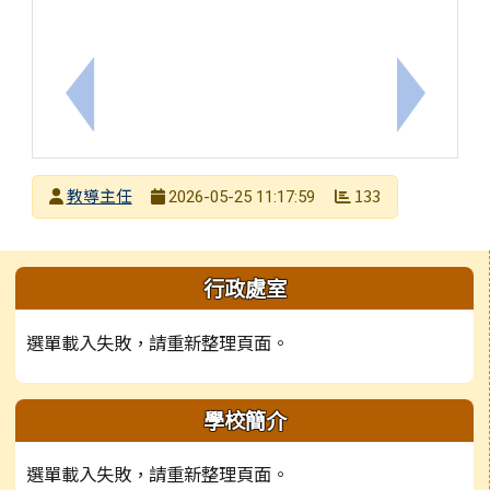
上一筆：檢送衛生福利部國民健康署提供之「電子煙
下一筆：
發布者
教導主任
133
2026-05-25 11:17:59
發布日期
瀏覽次數
左邊區域內容
行政處室
選單載入失敗，請重新整理頁面。
學校簡介
選單載入失敗，請重新整理頁面。