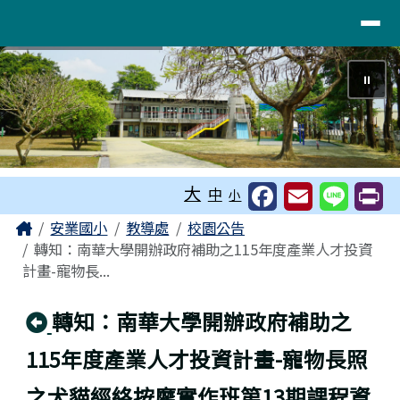
~活力柚香！臺南市麻豆區安業國民小
導覽列
跳至主內容區
⏸
工具列
大
中
小
頁尾區域
主內容區域
Home
安業國小
教導處
校園公告
轉知：南華大學開辦政府補助之115年度產業人才投資
計畫-寵物長...
回上頁
轉知：南華大學開辦政府補助之
115年度產業人才投資計畫-寵物長照
之犬貓經絡按摩實作班第13期課程資