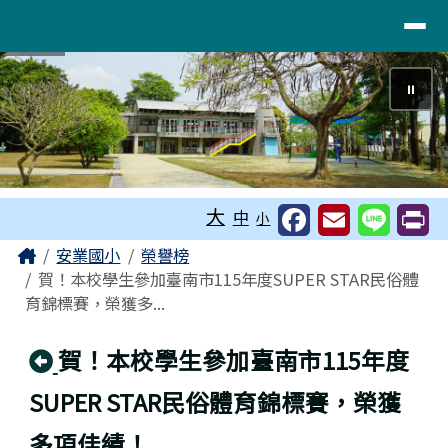
~活力柚香！臺南市麻豆區安業國民小
導覽列
跳至主內容區
⏸
工具列
大
中
小
頁尾區域
主內容區域
Home
安業國小
榮譽榜
賀！本校學生參加臺南市115年度SUPER STAR民俗體
育錦標賽，榮獲多...
回上頁
賀！本校學生參加臺南市115年度
SUPER STAR民俗體育錦標賽，榮獲
多項佳績！