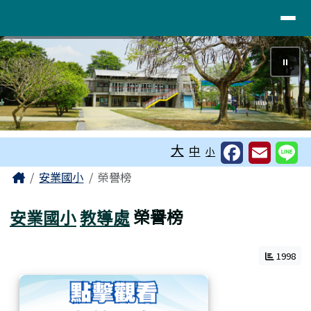
~活力柚香！臺南市麻豆區安業國民小
導覽列
跳至主內容區
⏸
工具列
大
中
小
頁尾區域
主內容區域
Home
安業國小
榮譽榜
安業國小
教導處
榮譽榜
1998